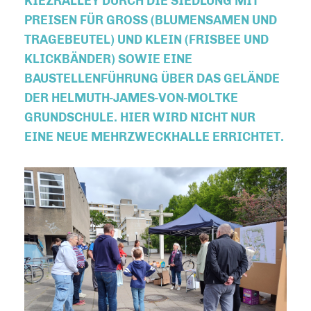
KIEZRALLEY DURCH DIE SIEDLUNG MIT
PREISEN FÜR GROSS (BLUMENSAMEN UND T
RAGEBEUTEL) UND KLEIN (FRISBEE UND K
LICKBÄNDER) SOWIE EINE B
AUSTELLENFÜHRUNG ÜBER DAS GELÄNDE D
ER HELMUTH-JAMES-VON-MOLTKE G
RUNDSCHULE. HIER WIRD NICHT NUR E
INE NEUE MEHRZWECKHALLE ERRICHTET.