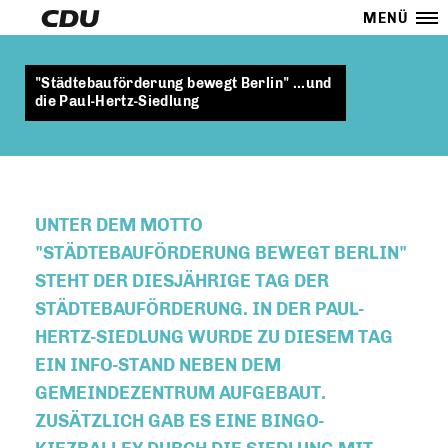
MENÜ
"Städtebauförderung bewegt Berlin" ...und
die Paul-Hertz-Siedlung
UNTER DEM MOTTO
"STÄDTEBAUFÖRDERUNG BEWEGT BERLIN"
STEHT DER DIESJÄHRIGE
TAG DER
STÄDTEBAUFÖRDERUNG
. IN DER PAUL-
HERTZ-SIEDLUNG WURDE ZU DIESEM TAG
EIN INFO-STAND NEBEN DEM
GEMEINDEZENTRUM AUFGEBAUT.
ZUSÄTZLICH GAB ES EINE BINGO-