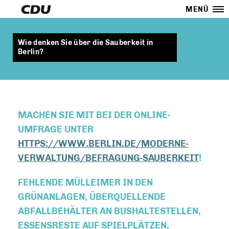
MENÜ
Wie denken Sie über die Sauberkeit in
Berlin?
MACHEN SIE MIT BEI DER ONLINE-
UMFRAGE UNTER
HTTPS://WWW.BERLIN.DE/MODERNE-
VERWALTUNG/BEFRAGUNG-SAUBERKEIT
!
FEHLENDE MÜLLEIMER IN DEN
GRÜNANLAGEN, ÜBERQUELLENDE
ABFALLBEHÄLTER AN BUSHALTESTELLEN,
ESSENSRESTE AUF SPIELPLÄTZEN,