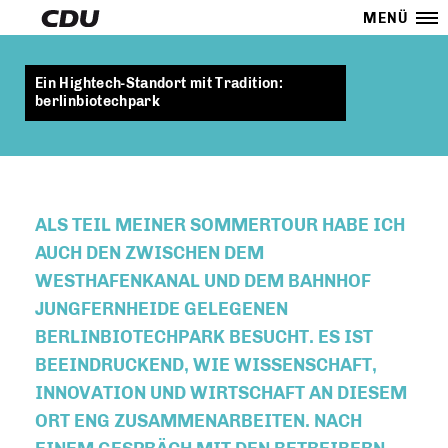
MENÜ
Ein Hightech-Standort mit Tradition:
berlinbiotechpark
ALS TEIL MEINER SOMMERTOUR HABE ICH
AUCH DEN ZWISCHEN DEM
WESTHAFENKANAL UND DEM BAHNHOF
JUNGFERNHEIDE GELEGENEN
BERLINBIOTECHPARK BESUCHT. ES IST
BEEINDRUCKEND, WIE WISSENSCHAFT,
INNOVATION UND WIRTSCHAFT AN DIESEM
ORT ENG ZUSAMMENARBEITEN. NACH