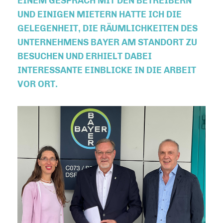
EINEM GESPRÄCH MIT DEN BETREIBERN
UND EINIGEN MIETERN HATTE ICH DIE
GELEGENHEIT, DIE RÄUMLICHKEITEN DES
UNTERNEHMENS BAYER AM STANDORT ZU
BESUCHEN UND ERHIELT DABEI
INTERESSANTE EINBLICKE IN DIE ARBEIT
VOR ORT.