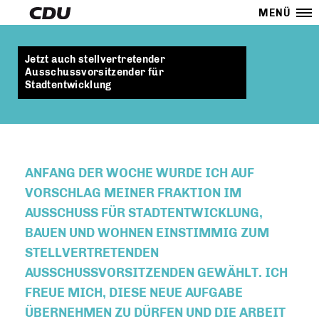
MENÜ
Jetzt auch stellvertretender
Ausschussvorsitzender für
Stadtentwicklung
ANFANG DER WOCHE WURDE ICH AUF
VORSCHLAG MEINER FRAKTION IM
AUSSCHUSS FÜR STADTENTWICKLUNG,
BAUEN UND WOHNEN EINSTIMMIG ZUM
STELLVERTRETENDEN
AUSSCHUSSVORSITZENDEN GEWÄHLT. ICH
FREUE MICH, DIESE NEUE AUFGABE
ÜBERNEHMEN ZU DÜRFEN UND DIE ARBEIT