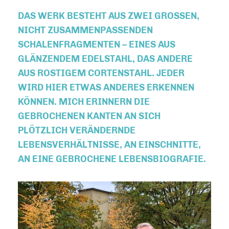
DAS WERK BESTEHT AUS ZWEI GROSSEN, N
ICHT ZUSAMMENPASSENDEN S
CHALENFRAGMENTEN – EINES AUS G
LÄNZENDEM EDELSTAHL, DAS ANDERE A
US ROSTIGEM CORTENSTAHL. JEDER W
IRD HIER ETWAS ANDERES ERKENNEN K
ÖNNEN. MICH ERINNERN DIE G
EBROCHENEN KANTEN AN SICH P
LÖTZLICH VERÄNDERNDE L
EBENSVERHÄLTNISSE, AN EINSCHNITTE, A
N EINE GEBROCHENE LEBENSBIOGRAFIE.