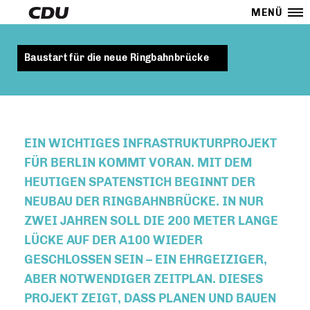
MENÜ
Baustart für die neue Ringbahnbrücke
EIN WICHTIGES INFRASTRUKTURPROJEKT
FÜR BERLIN KOMMT VORAN. MIT DEM
HEUTIGEN SPATENSTICH BEGINNT DER
NEUBAU DER RINGBAHNBRÜCKE. IN NUR
ZWEI JAHREN SOLL DIE 200 METER LANGE
LÜCKE AUF DER A100 WIEDER
GESCHLOSSEN SEIN – EIN EHRGEIZIGER,
ABER NOTWENDIGER ZEITPLAN. DIESES
PROJEKT ZEIGT, DASS PLANEN UND BAUEN