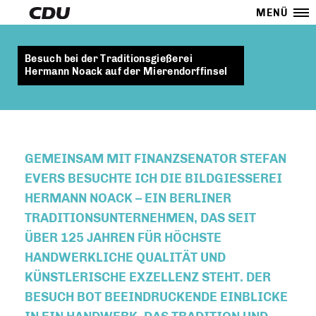
MENÜ
Besuch bei der Traditionsgießerei
Hermann Noack auf der Mierendorffinsel
GEMEINSAM MIT FINANZSENATOR
STEFAN
EVERS
BESUCHTE ICH DIE
BILDGIESSEREI H
ERMANN NOACK
– EIN BERLINER
TRADITIONSUNTERNEHMEN, DAS SEIT
ÜBER
125 JAHREN
FÜR HÖCHSTE
HANDWERKLICHE QUALITÄT UND
KÜNSTLERISCHE EXZELLENZ STEHT. DER
BESUCH BOT BEEINDRUCKENDE EINBLICKE