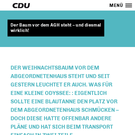
MENÜ
Der Baum vor dem AGH steht – und diesmal
wirklich!
DER WEIHNACHTSBAUM VOR DEM
ABGEORDNETENHAUS STEHT UND SEIT
GESTERN LEUCHTET ER AUCH. WAS FÜR
EINE KLEINE ODYSSEE: : EIGENTLICH
SOLLTE EINE BLAUTANNE DEN PLATZ VOR
DEM ABGEORDNETENHAUS SCHMÜCKEN –
DOCH DIESE HATTE OFFENBAR ANDERE
PLÄNE UND HAT SICH BEIM TRANSPORT