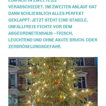
EINFACH IN ZWEI TEILE
VERABSCHIEDET. IM ZWEITEN ANLAUF HAT
DANN SCHLIESSLICH ALLES PERFEKT G
EKLAPPT: JETZT STEHT EINE STABILE, U
NFALLFREIE FICHTE VOR DEM A
BGEORDNETENHAUS – FRISCH, L
EUCHTEND UND OHNE AKUTE BRUCH- ODER Z
ERBRÖSELUNGSGEFAHR.