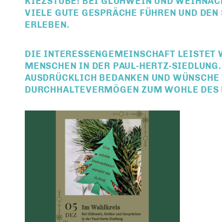
KIEZSTUBE! BEI GLÜHWEIN UND WEIHNAC
VIELE GUTE GESPRÄCHE FÜHREN UND DEN
ERLEBEN.
DIE INTERESSENGEMEINSCHAFT LEISTET 
MENSCHEN IN DER PAUL-HERTZ-SIEDLUNG
AUSDRÜCKLICH BEDANKEN UND WÜNSCHE 
DURCHHALTEVERMÖGEN ZUM WOHLE DES 