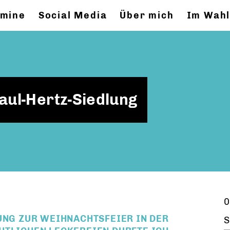
rmine
Social Media
Über mich
Im Wahl
aul-Hertz-Siedlung
0
UNG ZUR WEIHNACHTSFEIER IN DER
S