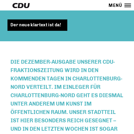
MENÜ
Der neue klartext ist da!
DIE DEZEMBER-AUSGABE UNSERER CDU-
FRAKTIONSZEITUNG WIRD IN DEN
KOMMENDEN TAGEN IN CHARLOTTENBURG-
NORD VERTEILT. IM EINLEGER FÜR
CHARLOTTENBURG-NORD GEHT ES DIESMAL
UNTER ANDEREM UM
KUNST IM
ÖFFENTLICHEN RAUM
. UNSER STADTTEIL
IST HIER BESONDERS REICH GESEGNET –
UND IN DEN LETZTEN WOCHEN IST SOGAR