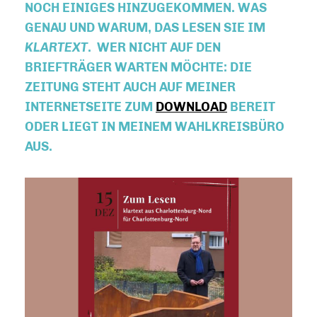
NOCH EINIGES HINZUGEKOMMEN. WAS
GENAU UND WARUM, DAS LESEN SIE IM
KLARTEXT
. WER NICHT AUF DEN
BRIEFTRÄGER WARTEN MÖCHTE: DIE
ZEITUNG STEHT AUCH AUF MEINER
INTERNETSEITE ZUM
DOWNLOAD
BEREIT
ODER LIEGT IN MEINEM WAHLKREISBÜRO
AUS.