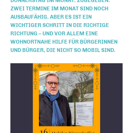
ONNERSTAG IM MONAT. ZUGEGEBEN: Z
WEI TERMINE IM MONAT SIND NOCH A
USBAUFÄHIG. ABER ES IST EIN W
ICHTIGER SCHRITT IN DIE RICHTIGE R
ICHTUNG – UND VOR ALLEM EINE W
OHNORTNAHE HILFE FÜR BÜRGERINNEN U
ND BÜRGER, DIE NICHT SO MOBIL SIND.