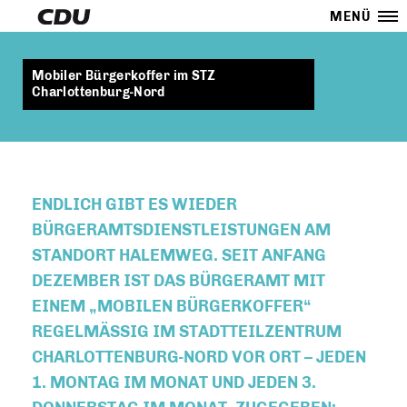
MENÜ
Mobiler Bürgerkoffer im STZ
Charlottenburg-Nord
ENDLICH GIBT ES WIEDER
BÜRGERAMTSDIENSTLEISTUNGEN AM
STANDORT HALEMWEG. SEIT ANFANG
DEZEMBER IST DAS BÜRGERAMT MIT
EINEM „MOBILEN BÜRGERKOFFER“
REGELMÄSSIG IM STADTTEILZENTRUM C
HARLOTTENBURG-NORD VOR ORT – JEDEN 1
. MONTAG IM MONAT UND JEDEN 3. D