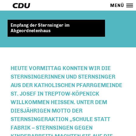
MENÜ
Empfang der Sternsinger im
Abgeordnetenhaus
HEUTE VORMITTAG KONNTEN WIR DIE
STERNSINGERINNEN UND STERNSINGER
AUS DER KATHOLISCHEN PFARRGEMEINDE
ST. JOSEF IN TREPTOW-KÖPENICK
WILLKOMMEN HEISSEN. UNTER DEM D
IESJÄHRIGEN MOTTO DER S
TERNSINGERAKTION „SCHULE STATT F
ABRIK – STERNSINGEN GEGEN K