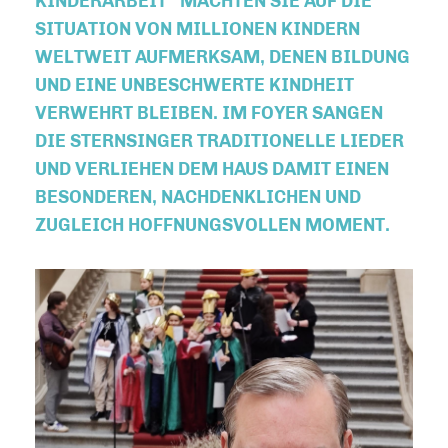
INDERARBEIT“ MACHTEN SIE AUF DIE S
ITUATION VON MILLIONEN KINDERN W
ELTWEIT AUFMERKSAM, DENEN BILDUNG U
ND EINE UNBESCHWERTE KINDHEIT V
ERWEHRT BLEIBEN. IM FOYER SANGEN D
IE STERNSINGER TRADITIONELLE LIEDER U
ND VERLIEHEN DEM HAUS DAMIT EINEN B
ESONDEREN, NACHDENKLICHEN UND Z
UGLEICH HOFFNUNGSVOLLEN MOMENT.