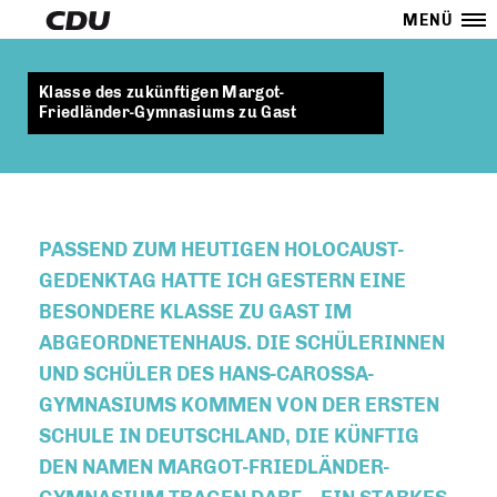
MENÜ
Klasse des zukünftigen Margot-
Friedländer-Gymnasiums zu Gast
PASSEND ZUM HEUTIGEN
HOLOCAUST-
GEDENKTAG
HATTE ICH GESTERN EINE
BESONDERE KLASSE ZU GAST IM
ABGEORDNETENHAUS. DIE SCHÜLERINNEN
UND SCHÜLER DES HANS-CAROSSA-
GYMNASIUMS KOMMEN VON DER ERSTEN
SCHULE IN DEUTSCHLAND, DIE KÜNFTIG
DEN NAMEN MARGOT-FRIEDLÄNDER-