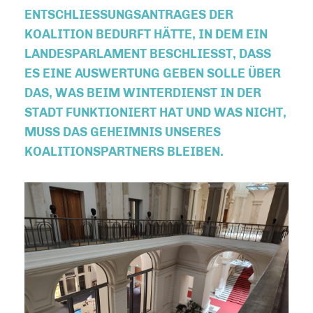
ENTSCHLIESSUNGSANTRAGES DER K
OALITION BEDURFT HÄTTE, IN DEM EIN L
ANDESPARLAMENT BESCHLIESST, DASS ES
EINE AUSWERTUNG GEBEN SOLLE ÜBER DA
S, WAS BEIM WINTERDIENST IN DER ST
ADT FUNKTIONIERT HAT UND WAS NICHT, MU
SS DAS GEHEIMNIS UNSERES KO
ALITIONSPARTNERS BLEIBEN.