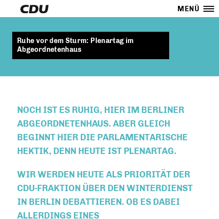
MENÜ
Ruhe vor dem Sturm: Plenartag im
Abgeordnetenhaus
NOCH IST ES RUHIG, HIER IM BERLINER
ABGEORDNETENHAUS. ABER GLEICH
BEGINNT HIER DIE PARLAMENTARISCHE
HEKTIK, DENN HEUTE IST PLENARTAG.
WIR WERDEN HEUTE ALS PRIORITÄT DER
CDU-FRAKTION ÜBER DEN WINTERDIENST
IN BERLIN DEBATTIEREN. OB ES DABEI
ALLERDINGS EINES