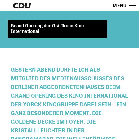
MENÜ
Grand Opening der Ost-Ikone Kino
International
GESTERN ABEND DURFTE ICH ALS
MITGLIED DES MEDIENAUSSCHUSSES DES
BERLINER ABGEORDNETENHAUSES BEIM
GRAND OPENING DES KINO INTERNATIONAL
DER YORCK KINOGRUPPE DABEI SEIN – EIN
GANZ BESONDERER MOMENT. DIE
GOLDENE DECKE IM FOYER, DIE
KRISTALLLEUCHTER IN DER