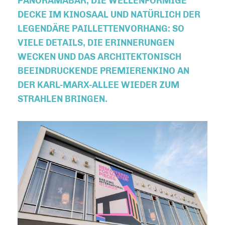
PANORAMABAR, DIE WELLENFÖRMIGE
DECKE IM KINOSAAL UND NATÜRLICH DER
LEGENDÄRE PAILLETTENVORHANG: SO
VIELE DETAILS, DIE ERINNERUNGEN
WECKEN UND DAS ARCHITEKTONISCH
BEEINDRUCKENDE PREMIERENKINO AN
DER KARL-MARX-ALLEE WIEDER ZUM
STRAHLEN BRINGEN.