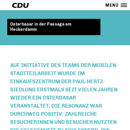
MENÜ
Osterbasar in der Passage am
Heckerdamm
AUF INITIATIVE DES TEAMS DER MOBILEN
STADTTEILARBEIT WURDE IM
EINKAUFSZENTRUM DER PAUL-HERTZ-
SIEDLUNG ERSTMALS SEIT VIELEN JAHREN
WIEDER EIN OSTERBASAR
VERANSTALTET. DIE RESONANZ WAR
DURCHWEG POSITIV: ZAHLREICHE
BESUCHERINNEN UND BESUCHER NUTZTEN