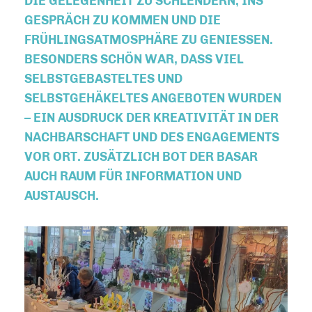
DIE GELEGENHEIT ZU SCHLENDERN, INS
GESPRÄCH ZU KOMMEN UND DIE
FRÜHLINGSATMOSPHÄRE ZU GENIESSEN. B
ESONDERS SCHÖN WAR, DASS VIEL S
ELBSTGEBASTELTES UND S
ELBSTGEHÄKELTES ANGEBOTEN WURDEN –
EIN AUSDRUCK DER KREATIVITÄT IN DER N
ACHBARSCHAFT UND DES ENGAGEMENTS V
OR ORT. ZUSÄTZLICH BOT DER BASAR A
UCH RAUM FÜR INFORMATION UND A
USTAUSCH.