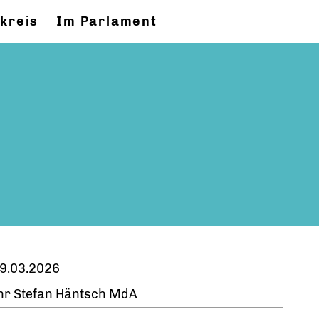
kreis
Im Parlament
9.03.2026
hr Stefan Häntsch MdA