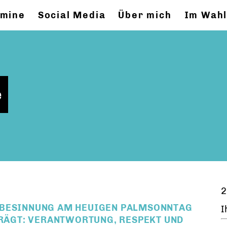
rmine
Social Media
Über mich
Im Wahl
e
2
 BESINNUNG AM HEUIGEN PALMSONNTAG
I
TRÄGT: VERANTWORTUNG, RESPEKT UND