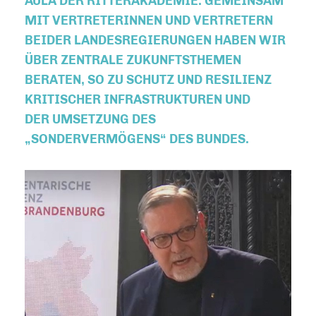
AULA DER RITTERAKADEMIE. GEMEINSAM
MIT VERTRETERINNEN UND VERTRETERN
BEIDER LANDESREGIERUNGEN HABEN WIR
ÜBER ZENTRALE ZUKUNFTSTHEMEN
BERATEN, SO ZU SCHUTZ UND RESILIENZ
KRITISCHER INFRASTRUKTUREN UND
DER UMSETZUNG DES
SONDERVERMÖGENS“ DES BUNDES.