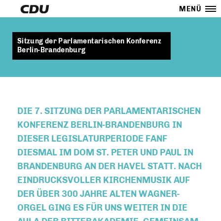
MENÜ
Sitzung der Parlamentarischen Konferenz
Berlin-Brandenburg
DIE 7. SITZUNG DER PARLAMENTARISCHEN
KONFERENZ BERLIN-BRANDENBURG IN
DIESER LEGISLATURPERIODE FANF
DIESMAL IM DOM ST. PETER UND PAUL IN
BRANDENBURG AN DER HAVEL STATT. NACH
EINDRUCKSVOLLER KIRCHENMUSIK AUF
DER ÜBER 300 JAHRE ALTEN WAGNER-
ORGEL GING ES FÜR UNS WEITER IN DIE