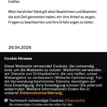
treffen.
Mein herzlicher Dank gilt allen Beamtinnen und Beamten,
die sich Zeit genommen haben, mir ihre Arbeit zu zeigen,
Fragen zu beantworten und ihre Erfahrungen zu teilen.
29.04.2026
SH
Cookie Hinweis
Diese Webseite verwendet Cookies, die notwendig
sind, um die Webseite zu nutzen. Weiterhin verwenden
wir Dienste von Drittanbietern, die uns helfen, unser
Webangebot zu verbessern (Website-Optmierung). Für
die Verwendung bestimmter Dienste, benötigen wir
Ihre Einwilligung. Ihre Einwilligung können Sie jederzeit
widerrufen. Weitere Informationen finden Sie in
unserer
Datenschutzerklärung
.
IMPRESSUM
Technisch notwendige Cookies (
Übersicht
)
DATENSCHUTZ
Die notwendigen Cookies werden allein für den