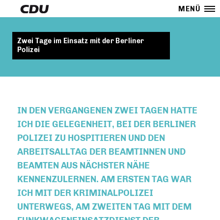
MENÜ
Zwei Tage im Einsatz mit der Berliner
Polizei
IN DEN VERGANGENEN ZWEI TAGEN HATTE
ICH DIE GELEGENHEIT, BEI DER BERLINER
POLIZEI ZU HOSPITIEREN UND DEN
ARBEITSALLTAG DER BEAMTINNEN UND
BEAMTEN AUS NÄCHSTER NÄHE
KENNENZULERNEN. AM ERSTEN TAG WAR
ICH MIT DER KRIMINALPOLIZEI
UNTERWEGS, AM ZWEITEN TAG MIT DEM