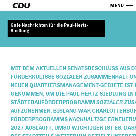
MENÜ
Gute Nachrichten für die Paul-Hertz-
Siedlung
MIT DEM AKTUELLEN SENATSBESCHLUSS AUS D
FÖRDERKULISSE SOZIALER ZUSAMMENHALT UN
NEUEN QUARTIERSMANAGEMENT-GEBIETE IST D
GENOMMEN, UM DIE PAUL-HERTZ-SIEDLUNG IN
STÄDTEBAUFÖRDERPROGRAMM
SOZIALER ZU
AUFZUNEHMEN. BISLANG WAR CHARLOTTENBUR
FÖRDERPROGRAMMS
NACHHALTIGE ERNEUER
027 AUSLÄUFT. UMSO WICHTIGER IST ES, DASS 