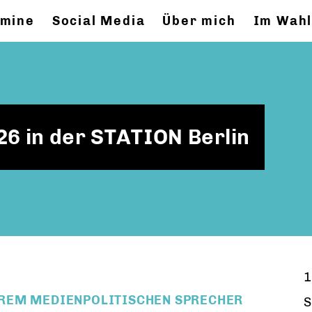
rmine
Social Media
Über mich
Im Wahl
26 in der STATION Berlin
1
REM MEDIENPOLITISCHEN SPRECHER
S