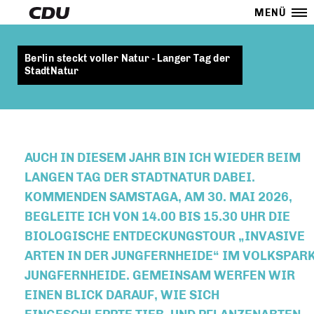
MENÜ
Berlin steckt voller Natur - Langer Tag der
StadtNatur
AUCH IN DIESEM JAHR BIN ICH WIEDER BEIM
LANGEN TAG DER STADTNATUR DABEI.
KOMMENDEN SAMSTAGA, AM 30. MAI 2026,
BEGLEITE ICH VON 14.00 BIS 15.30 UHR DIE
BIOLOGISCHE ENTDECKUNGSTOUR „INVASIVE
ARTEN IN DER JUNGFERNHEIDE“ IM VOLKSPAR
JUNGFERNHEIDE. GEMEINSAM WERFEN WIR
EINEN BLICK DARAUF, WIE SICH