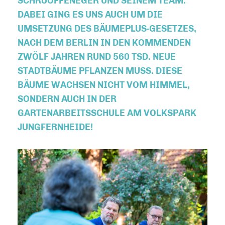
SCHRUOFFENEGER UND SEINEM TEAM.
DABEI GING ES UNS AUCH UM DIE
UMSETZUNG DES BÄUMEPLUS-GESETZES,
NACH DEM BERLIN IN DEN KOMMENDEN
ZWÖLF JAHREN RUND 560 TSD. NEUE
STADTBÄUME PFLANZEN MUSS. DIESE
BÄUME WACHSEN NICHT VOM HIMMEL,
SONDERN AUCH IN DER
GARTENARBEITSSCHULE AM VOLKSPARK
JUNGFERNHEIDE!