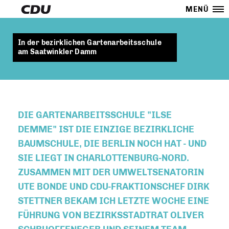
MENÜ
In der bezirklichen Gartenarbeitsschule
am Saatwinkler Damm
DIE GARTENARBEITSSCHULE "ILSE
DEMME" IST DIE EINZIGE BEZIRKLICHE
BAUMSCHULE, DIE BERLIN NOCH HAT - UND
SIE LIEGT IN CHARLOTTENBURG-NORD.
ZUSAMMEN MIT DER UMWELTSENATORIN
UTE BONDE UND CDU-FRAKTIONSCHEF DIRK
STETTNER BEKAM ICH LETZTE WOCHE EINE
FÜHRUNG VON BEZIRKSSTADTRAT OLIVER