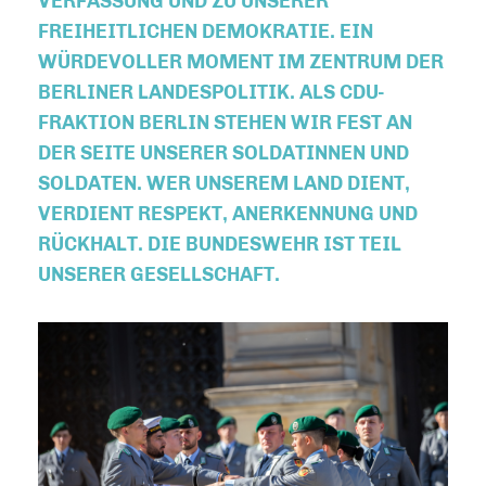
VERFASSUNG UND ZU UNSERER
FREIHEITLICHEN DEMOKRATIE. EIN
WÜRDEVOLLER MOMENT IM ZENTRUM DER
BERLINER LANDESPOLITIK. ALS CDU-
FRAKTION BERLIN STEHEN WIR FEST AN
DER SEITE UNSERER SOLDATINNEN UND
SOLDATEN. WER UNSEREM LAND DIENT,
VERDIENT RESPEKT, ANERKENNUNG UND
RÜCKHALT. DIE BUNDESWEHR IST TEIL
UNSERER GESELLSCHAFT.