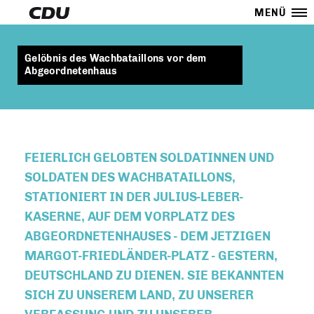
MENÜ
Gelöbnis des Wachbataillons vor dem
Abgeordnetenhaus
FEIERLICH GELOBTEN SOLDATINNEN UND
SOLDATEN DES WACHBATAILLONS,
STATIONIERT IN DER JULIUS-LEBER-
KASERNE, AUF DEM VORPLATZ DES
ABGEORDNETENHAUSES - DEM JETZIGEN
MARGOT-FRIEDLÄNDER-PLATZ - GESTERN,
DEUTSCHLAND ZU DIENEN. SIE BEKANNTEN
SICH ZU UNSEREM LAND, ZU UNSERER