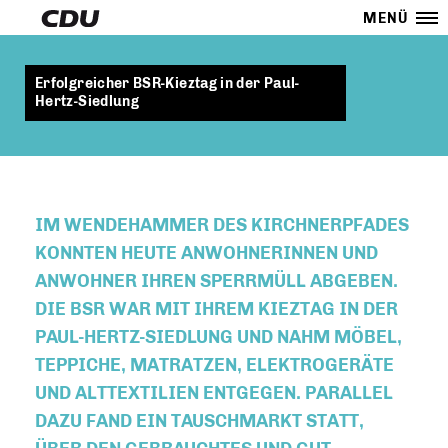
MENÜ
Erfolgreicher BSR-Kieztag in der Paul-
Hertz-Siedlung
IM WENDEHAMMER DES KIRCHNERPFADES
KONNTEN HEUTE ANWOHNERINNEN UND
ANWOHNER IHREN SPERRMÜLL ABGEBEN.
DIE BSR WAR MIT IHREM KIEZTAG IN DER
PAUL-HERTZ-SIEDLUNG UND NAHM MÖBEL,
TEPPICHE, MATRATZEN, ELEKTROGERÄTE
UND ALTTEXTILIEN ENTGEGEN. PARALLEL
DAZU FAND EIN TAUSCHMARKT STATT,