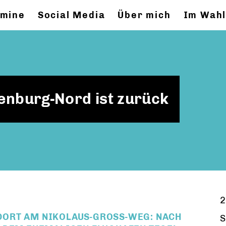
rmine
Social Media
Über mich
Im Wahl
enburg-Nord ist zurück
2
RT AM NIKOLAUS-GROSS-WEG: NACH D
S