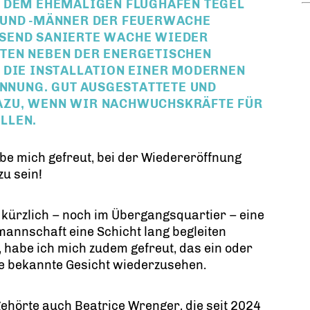
DEM EHEMALIGEN FLUGHAFEN TEGEL K
ND -MÄNNER DER FEUERWACHE C
END SANIERTE WACHE WIEDER B
N NEBEN DER ENERGETISCHEN SA
IE INSTALLATION EINER MODERNEN LÜ
G. GUT AUSGESTATTETE UND MO
, WENN WIR NACHWUCHSKRÄFTE FÜR DI
EN.
be mich gefreut, bei der Wiedereröffnung
zu sein!
 kürzlich – noch im Übergangsquartier – eine
annschaft eine Schicht lang begleiten
, habe ich mich zudem gefreut, das ein oder
e bekannte Gesicht wiederzusehen.
ehörte auch Beatrice Wrenger, die seit 2024