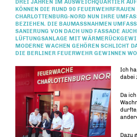
REI JAHREN IM AUSWEICHQUARTIER AUF 
ÖNNEN DIE RUND 90 FEUERWEHRFRAUEN U
HARLOTTENBURG-NORD NUN IHRE UMFASS
EZIEHEN. DIE BAUMASSNAHMEN UMFASSTE
NIERUNG VON DACH UND FASSADE AUCH D
FTUNGSANLAGE MIT WÄRMERÜCKGEWINNUN
DERNE WACHEN GEHÖREN SCHLICHT DAZU
E BERLINER FEUERWEHR GEWINNEN WOLL
Ich ha
dabei 
Da ich
Wachm
durfte
ander
Dazu g