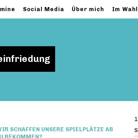
rmine
Social Media
Über mich
Im Wahl
einfriedung
1
WIR SCHAFFEN UNSERE SPIELPLÄTZE AB
S
 ZU BEKOMMEN?