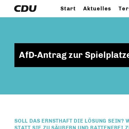
Start
Aktuelles
Te
AfD-Antrag zur Spielplatz
SOLL DAS ERNSTHAFT DIE LÖSUNG SEIN? 
STATT SIE ZU SÄUBERN UND RATTENFREI