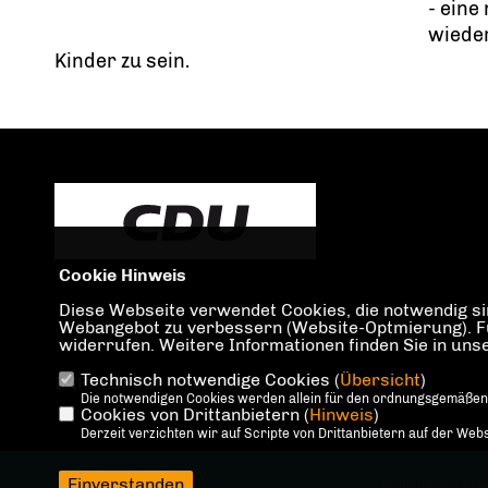
- eine
wieder
Kinder zu sein.
Cookie Hinweis
Diese Webseite verwendet Cookies, die notwendig sin
Webangebot zu verbessern (Website-Optmierung). Für 
widerrufen. Weitere Informationen finden Sie in un
Technisch notwendige Cookies (
Übersicht
)
IMPRESSUM
DATENSCHUTZ
KONTAKT
Die notwendigen Cookies werden allein für den ordnungsgemäßen
Cookies von Drittanbietern (
Hinweis
)
Derzeit verzichten wir auf Scripte von Drittanbietern auf der Webs
Einverstanden
@2026 Stefan H