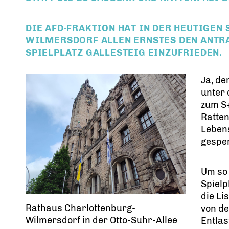
DIE AFD-FRAKTION HAT IN DER HEUTIGEN
WILMERSDORF ALLEN ERNSTES DEN ANTR
SPIELPLATZ GALLESTEIG EINZUFRIEDEN.
Ja, de
unter
zum S
Ratte
Lebens
gespe
Um so 
Spielp
die Li
Rathaus Charlottenburg-
von de
Wilmersdorf in der Otto-Suhr-Allee
Entlas