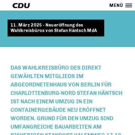
MENÜ
11. März 2025 - Neueröffnung des
Wahlkreisbüros von Stefan Häntsch MdA
DAS WAHLKREISBÜRO DES DIREKT
GEWÄHLTEN MITGLIEDS IM
ABGEORDNETENHAUS VON BERLIN FÜR
CHARLOTTENBURG-NORD STEFAN HÄNTSCH
IST NACH EINEM UMZUG IN EIN
CONTAINERGEBÄUDE NEU ERÖFFNET
WORDEN. GRUND FÜR DEN UMZUG SIND
UMFANGREICHE BAUARBEITEN AM