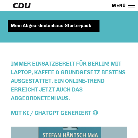
MENÜ
Mein Abgeordnetenhaus-Starterpack
IMMER EINSATZBEREIT FÜR BERLIN! MIT
LAPTOP, KAFFEE & GRUNDGESETZ BESTENS
AUSGESTATTET. EIN ONLINE-TREND
ERREICHT JETZT AUCH DAS
ABGEORDNETENHAUS.
MIT KI / CHATGPT GENERIERT 😉