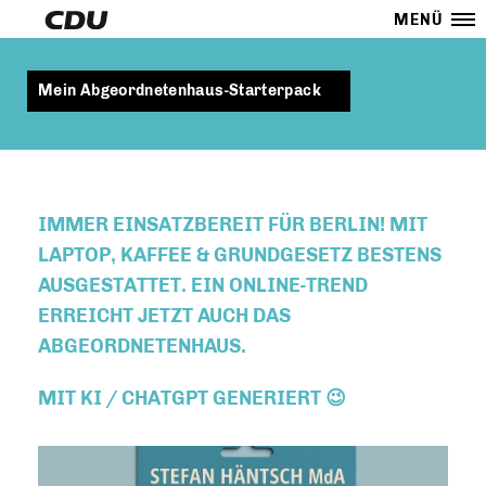
MENÜ
Mein Abgeordnetenhaus-Starterpack
IMMER EINSATZBEREIT FÜR BERLIN! MIT
LAPTOP, KAFFEE & GRUNDGESETZ BESTENS
AUSGESTATTET. EIN ONLINE-TREND
ERREICHT JETZT AUCH DAS
ABGEORDNETENHAUS.
MIT KI / CHATGPT GENERIERT 😉