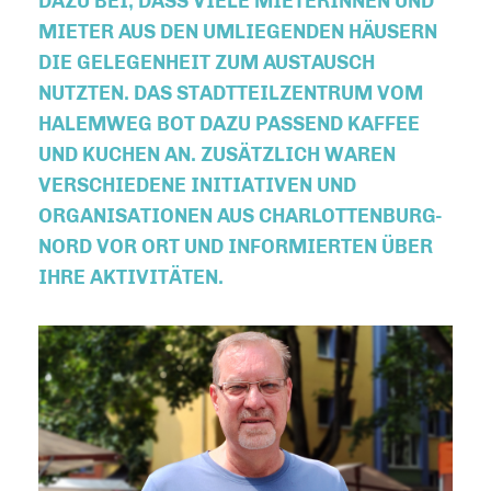
ZU BEI, DASS VIELE MIETERINNEN UND MI
ETER AUS DEN UMLIEGENDEN HÄUSERN DI
E GELEGENHEIT ZUM AUSTAUSCH NU
TZTEN. DAS STADTTEILZENTRUM VOM HA
LEMWEG BOT DAZU PASSEND KAFFEE UN
D KUCHEN AN. ZUSÄTZLICH WAREN VE
RSCHIEDENE INITIATIVEN UND OR
GANISATIONEN AUS CHARLOTTENBURG-NO
RD VOR ORT UND INFORMIERTEN ÜBER IH
RE AKTIVITÄTEN.