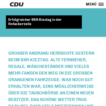
MENÜ
Erfolgreicher BSR-Kieztag in der
Hofackerzeile
GROSSER ANDRANG HERRSCHTE GESTERN B
EIM BSR-KIEZTAG. ALTE FERNSEHER, R
EGALE, WÄSCHESTÄNDER UND VIELES M
EHR FANDEN DEN WEG IN DIE GROSSEN OR
ANGENEN FAHRZEUGE. WAS NOCH GUT ER
HALTEN WAR, GING MÖGLICHERWEISE ÜB
ER DIE TAUSCHBÖRSE AN EINEN NEUEN BE
SITZER. DAS SCHÖNE WETTER TRUG DA