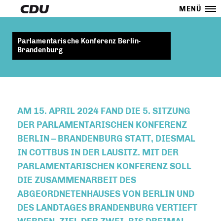
MENÜ
Parlamentarische Konferenz Berlin-
Brandenburg
AM 15. APRIL 2024 FAND DIE 5. SITZUNG
DER PARLAMENTARISCHEN KONFERENZ
BERLIN – BRANDENBURG STATT, DIESMAL
IN COTTBUS IN DER LAUSITZ. MIT DER
PARLAMENTARISCHEN KONFERENZ SOLL
DIE ZUSAMMENARBEIT DES
ABGEORDNETENHAUSES VON BERLIN UND
DES LANDTAGES BRANDENBURG VERTIEFT