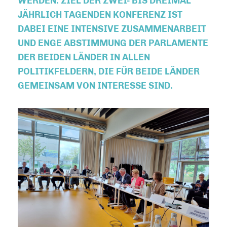
WERDEN. ZIEL DER ZWEI- BIS DREIMAL
JÄHRLICH TAGENDEN KONFERENZ IST
DABEI EINE INTENSIVE ZUSAMMENARBEIT
UND ENGE ABSTIMMUNG DER PARLAMENTE
DER BEIDEN LÄNDER IN ALLEN
POLITIKFELDERN, DIE FÜR BEIDE LÄNDER
GEMEINSAM VON INTERESSE SIND.