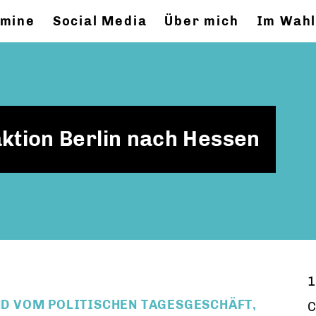
rmine
Social Media
Über mich
Im Wahl
ktion Berlin nach Hessen
1
D VOM POLITISCHEN TAGESGESCHÄFT,
C